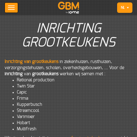
Nl
INRICHTING
GROOTKEUKENS
Inrichting van grootkeukens
in ziekenhuizen, rusthuizen,
verzorgingstehuizen, scholen, overheidsgebouwen, ... Voor de
inrichting
van
grootkeukens
werken wij samen met :
Rational production
Twin Star
Capic
Frima
Kupperbusch
Streamcool
Varimixer
Hobart
Multifresh