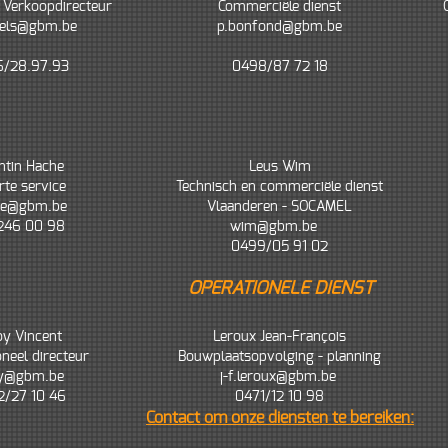
 Verkoopdirecteur
Commerciële dienst
tels@gbm.be
p.bonfond@gbm.be
/28.97.93
0498/87 72 18
ntin Hache
Leus Wim
rte service
Technisch en commerciële dienst
che@gbm.be
Vlaanderen - SOCAMEL
246 00 98
wim@gbm.be
0499/05 91 02
OPERATIONELE DIENST
oy Vincent
Leroux Jean-François
neel directeur
Bouwplaatsopvolging - planning
roy@gbm.be
j-f.leroux@gbm.be
2/27 10 46
0471/12 10 98
Contact om onze diensten te bereiken: