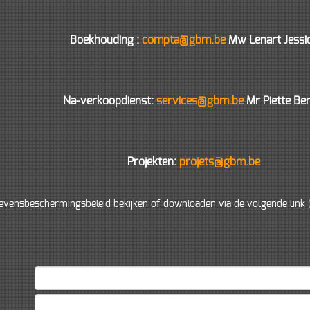
Boekhouding :
compta@gbm.be
Mw Lenart Jessi
:
:
compta@gbm.be
compta@gbm.be
Na-verkoopdienst:
services@gbm.be
Mr Piette Ben
:
compta@gbm.be
Projekten:
projets@gbm.be
evensbeschermingsbeleid bekijken of downloaden via de volgende link
m.be
m.be
m.be