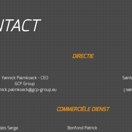
NTACT
DIRECTIE
Yannick Palmkoeck - CEO
Saint
GCP Group
nick.palmkoeck@gcp-group.eu
j.sa
COMMERCIËLE DIENST
tels Serge
Bonfond Patrick