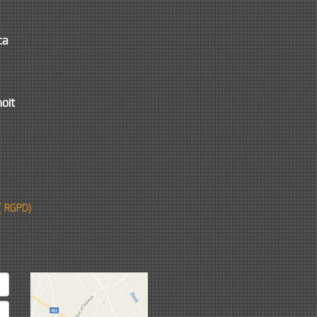
ca
oit
( RGPD)