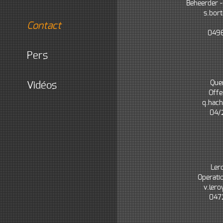
Beheerder -
s.bor
contact
0496
pers
Que
vidéos
Offe
q.ha
04/
Ler
Operatio
v.le
047
Pour
Pour
Pour