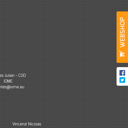
es Julien - COO
IOME
intes@iome.eu
Vincenzi Nicolas