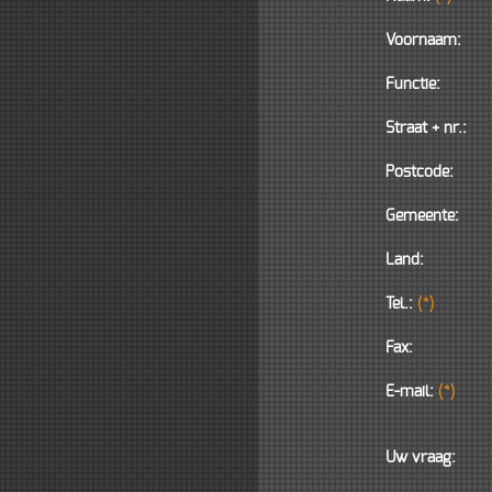
Benoit
Voornaam:
chantiers
chantiers
en
en
chantiers
Functie:
cours:
cours:
en
projet
projet
cours:
projet
Straat + nr.:
Postcode:
Gemeente:
Land:
Tel.:
(*)
Fax:
E-mail:
(*)
Uw vraag: