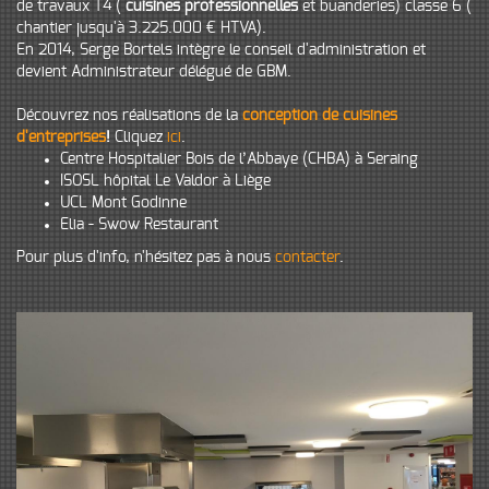
de travaux T4 (
cuisines professionnelles
et buanderies) classe 6 (
chantier jusqu'à 3.225.000 € HTVA).
En 2014, Serge Bortels intègre le conseil d'administration et
devient Administrateur délégué de GBM.
Découvrez nos réalisations de la
conception de cuisines
d'entreprises
!
Cliquez
ici
.
Centre Hospitalier Bois de l’Abbaye (CHBA) à Seraing
ISOSL hôpital Le Valdor à Liège
UCL Mont Godinne
Elia - Swow Restaurant
Pour plus d'info, n'hésitez pas à nous
contacter
.