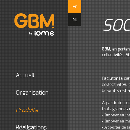
Fr
Nl
SO
GBM, en partena
collectivités,
accueil
Faciliter la di
collectivités, 
la santé, est 
organisation
A partir de c
trois grandes 
produits
- Innover en in
- Innover en ma
- Apporter de la
réalisations