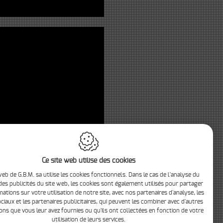
Ce site web utilise des cookies
web de G.B.M. sa utilise les cookies fonctionnels. Dans le cas de l'analyse du
 des publicités du site web, les cookies sont également utilisés pour partager
ations sur votre utilisation de notre site, avec nos partenaires d'analyse, les
ciaux et les partenaires publicitaires, qui peuvent les combiner avec d'autres
ons que vous leur avez fournies ou qu'ils ont collectées en fonction de votre
utilisation de leurs services.