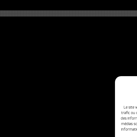
Le site 
trafic ou
des inform
médias so
informati