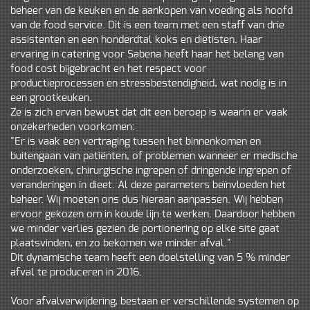
beheer van de keuken en de aankopen van voeding als hoofd
van de food service. Dit is een team met een staff van drie
assistenten en een honderdtal koks en diëtisten. Haar
ervaring in catering voor Sabena heeft haar het belang van
food cost bijgebracht en het respect voor
productieprocessen en stressbestendigheid, wat nodig is in
een grootkeuken.
Ze is zich ervan bewust dat dit een beroep is waarin er vaak
onzekerheden voorkomen:
"Er is vaak een vertraging tussen het binnenkomen en
buitengaan van patiënten, of problemen wanneer er medische
onderzoeken, chirurgische ingrepen of dringende ingrepen of
veranderingen in dieet. Al deze parameters beïnvloeden het
beheer. Wij moeten ons dus hieraan aanpassen. Wij hebben
ervoor gekozen om in koude lijn te werken. Daardoor hebben
we minder verlies gezien de portionering op elke site gaat
plaatsvinden, en zo bekomen we minder afval."
Dit dynamische team heeft een doelstelling van 5 % minder
afval te produceren in 2016.
Voor afvalverwijdering, bestaan er verschillende systemen op