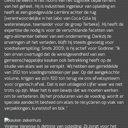
David de Baets is het hoofd van het logistiek departement
van het geheel. Hij is industrieel ingenieur van opleiding en
heeft al een goedgevulde carrière achter de rug
(verantwoordelijke in het labo van Coca-Cola bij
wateranalyse, teamleider voor de groep Terbeke). Hij heeft de
expertise die nodig is voor de verschillende facetten van
agro-alimentair beheer van een onderneming. Dankzij de
ervaringen uit het verleden, blijft hij steeds gevoelig voor
voedselverspilling. Sinds 2009, is hij actief voor Godinne: "Ik
ben ervan overtuigd dat de winstgevendheid van een
gemeenschappelijke keuken ook betrekking heeft op de
studie van alles wat ze verspilt. Wij hebben een gemiddelde
van 350 ton voedingsmiddelen per jaar. Op dat aangekochte
volume, krijgen we zo'n 100 ton terug via ons afvalsysteem
voor organisch afval. Dat is een uitdagend cijfer waar we niet
trots op zijn. Maar het is een bewijs dat we moeten werken
om te verbeteren. Bij het produceren van de voeding, wordt er
speciale aandacht besteed om alles te recycleren op vlak van
verpakkingen, kunststof en blik."
Virginie Vanesse is diëtiste van opleiding. Zij zorgt voor het