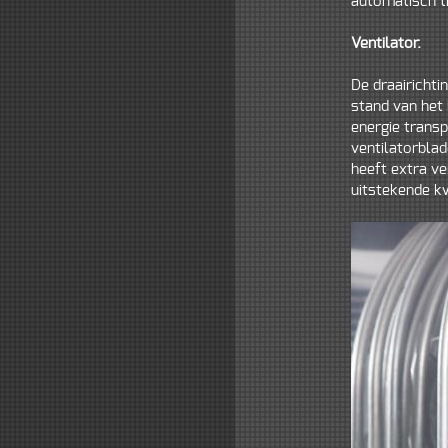
automatisch t
Ventilator.
De draairichti
stand van het 
energie transp
ventilatorblad
heeft extra ve
uitstekende kw