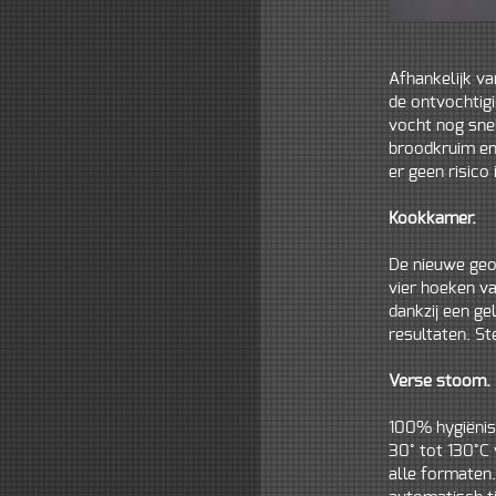
Afhankelijk v
de ontvochtigi
vocht nog snel
broodkruim en 
er geen risico
Kookkamer.
De nieuwe geo
vier hoeken va
dankzij een g
resultaten. St
Verse stoom.
100% hygiënis
30° tot 130°C 
alle formaten.