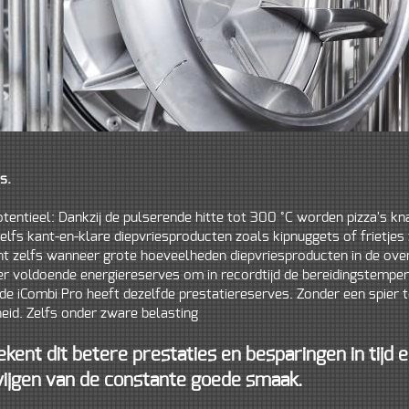
s.
entieel: Dankzij de pulserende hitte tot 300 °C worden pizza's k
lfs kant-en-klare diepvriesproducten zoals kipnuggets of frietjes z
nt zelfs wanneer grote hoeveelheden diepvriesproducten in de ove
er voldoende energiereserves om in recordtijd de bereidingstemper
de iCombi Pro heeft dezelfde prestatiereserves. Zonder een spier 
eid. Zelfs onder zware belasting
ekent dit betere prestaties en besparingen in tijd
ijgen van de constante goede smaak.