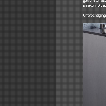
gewenste resu
smaken. Dit al
Ontvochtigin