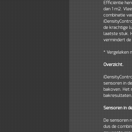
Efficiëntie h
dan 1 m2. Vlee
combinatie van
iDensityContr
de krachtige l
laatste stuk. 
vermindert de 
* Vergeleken 
Overzicht.
iDensityContro
sensoren in de
bakoven. Het r
bakresultaten
Sensoren in d
De sensoren r
dus de combin