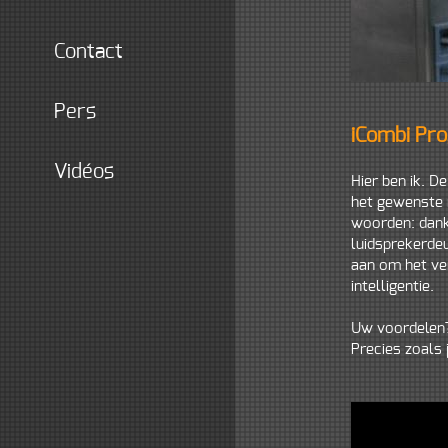
contact
pers
iCombi Pro
vidéos
Hier ben ik. De
het gewenste 
woorden: dankz
luidsprekerdeu
aan om het ver
intelligentie.
Uw voordelen? 
Precies zoals 