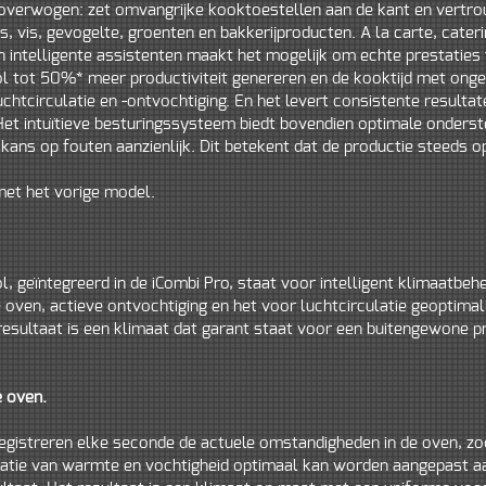
eroverwogen: zet omvangrijke kooktoestellen aan de kant en vertro
s, vis, gevogelte, groenten en bakkerijproducten. A la carte, cater
 intelligente assistenten maakt het mogelijk om echte prestaties 
ol tot 50%* meer productiviteit genereren en de kooktijd met ong
uchtcirculatie en -ontvochtiging. En het levert consistente resultat
Het intuïtieve besturingssysteem biedt bovendien optimale onderst
kans op fouten aanzienlijk. Dit betekent dat de productie steeds
met het vorige model.
l, geïntegreerd in de iCombi Pro, staat voor intelligent klimaatbeh
 oven, actieve ontvochtiging en het voor luchtcirculatie geoptima
esultaat is een klimaat dat garant staat voor een buitengewone pr
.
e oven.
egistreren elke seconde de actuele omstandigheden in de oven, zo
atie van warmte en vochtigheid optimaal kan worden aangepast aa