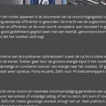
an het model apparaat is de doorsnede van de ontvochtigingsbuis 
ng aanzienlijk efficiënter is geworden. De kracht van de zuigtechno
ler en efficiënter uit de oven wordt verwijderd, wat resulteert in 
goed gedefinieerd gegrild vlees met een heerlijk, geroosterd arom
 is dat het voedsel uitdroogt.
metrie van de kookkamer optimaliseert zowel de luchtcirculatie al
n de kamer. Sneller gaar door de grotere energie-input in het voed
elijkmatige en constante toevoer van energie naar het voedsel. Of
eeds weer opnieuw. Partij na partij. Zelfs voor 45 kalkoensnippers i
che verse stoom en maximale stoomverzadiging garanderen een pe
voor een enkele of volledige lading, of het nu zalm, dim sum of vlaa
 Zelfs het meest gevoelige voedsel droogt niet uit. Heel praktisc