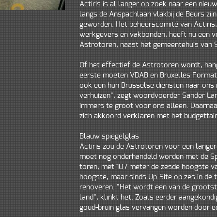
Actiris is al langer op zoek naar een nieu
langs de Anspachlaan vlakbij de Beurs zijn
geworden. Het beheerscomité van Actiris
werkgevers en vakbonden, heeft nu een v
Astrotoren, naast het gemeentehuis van 
Of het effectief de Astrotoren wordt, han
eerste moeten VDAB en Bruxelles Formati
ook een hun Brusselse diensten naar ons 
verhuizen", zegt woordvoerder Sander Lar
immers te groot voor ons alleen. Daarna
zich akkoord verklaren met het budgettair
Blauw spiegelglas
Actiris zou de Astrotoren voor een langer
moet nog onderhandeld worden met de Spa
toren, met 107 meter de zesde hoogste va
hoogste, maar sinds Up-Site op zes in de t
renoveren. "Het wordt een van de groots
land", klinkt het. Zoals eerder aangekondi
goud-bruin glas vervangen worden door ee