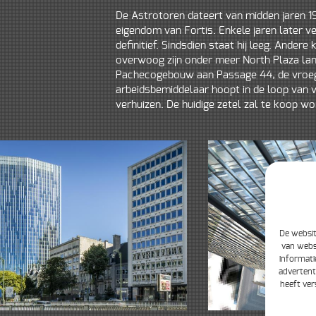
De Astrotoren dateert van midden jaren 
eigendom van Fortis. Enkele jaren later ve
definitief. Sindsdien staat hij leeg. Andere 
overwoog zijn onder meer North Plaza lang
Pachecogebouw aan Passage 44, de vroege
arbeidsbemiddelaar hoopt in de loop van 
verhuizen. De huidige zetel zal te koop w
De websit
van webs
informati
advertent
heeft ver