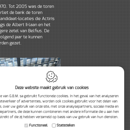
1970. Tot 2005 was de toren
rliet de bank de toren
kandidaat-locaties die Actiris
s de Albert II-laan en het
re zetel van Belfius. De
volgend jaar te kunnen
orden gezet.
Deze website maakt gebruik van cookies
e van G.B.M. sa gebruikt functionele cookies. In het geval van het analyseren
iteverkeer of advertenties, worden ook cookies gebruikt voor het delen van
e, over uw gebruik van onze site, met onze analysepartners, sociale media en
iepartners, die deze kunnen combineren met andere informatie die u aan hen
strekt of die zij hebben verzameld op basis van uw gebruik van hun diensten.
Functioneel
Statistieken