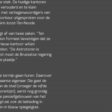
we stek. De huidige kantoren
 verouderd en te klein
, met vertegenwoordigers van
oorkeur uitgesproken voor de
Sint-Joost-Ten-Noode.
gt af van twee zaken. "Ten
on formeel bevestigen dat ze
nieuw kantoor willen
idon. "De Astrotoren is
ast moet de Brusselse regering
e plaatje."
e termijn gaan huren. Daarover
anse eigenaar. Die gaat de
n de stad (vroeger de vijfde
orenlijst), eerst nog grondig
te passiefgebouwen van het
gd zal ook de bekleding in
n in blauw spiegelglas.